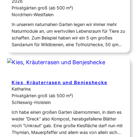
2026
Privatgärten groß (ab 500 m²)
Nordrhein-Westfalen
In unserem naturnahen Garten legen wir immer mehr
Naturmodule an, um wertvollen Lebensraum für Tiere zu
schaffen. Zum Beispiel haben wir ein 5 qm großes
Sandarium für Wildbienen, eine Totholzhecke, 50 qm
begrüntes Dach mit Wildstauden als Nektarquelle, einen
frisch angelegten Käferkeller, wilde Ecken und Hecken
für die Vögel zum Verstecken, Nisten und als
Futterspender.…
Kies, Kräuterrasen und Benjeshecke
Katharina
Privatgärten groß (ab 500 m²)
Schleswig-Holstein
Ich habe einen großen Garten übernommen, in dem es
weder “Dreck“ also Kompost, herabgefallene Blätter
noch “Unkraut“ gab. Eine große Kiesfläche darf nun mit
Thymian, Mauerpfeffer und allem was von allein sich