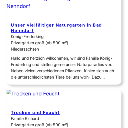
bei Nachhaltigkeitstagen das Wunder der Natur
näherzubringen. Kinder können in diesem…
Unser vielfältiger Naturgarten in Bad
Nenndorf
König-Frederking
Privatgärten groß (ab 500 m²)
Niedersachsen
Hallo und herzlich willkommen, wir sind Familie König-
Frederking und stellen gerne unser Naturparadies vor.
Neben vielen verschiedenen Pflanzen, fühlen sich auch
die unterschiedlichsten Tiere bei uns wohl. Dazu
gehören Singvögel wie Meisen, Amseln und ein
Nachtigallpärchen. Hinzu kommen Molche, Kröten
Schnecken, Bienen, Hummeln, Schmetterlinge, Libellen
und mehrere Igel. Ganz besonders freuen wir uns
darüber, dass…
Trocken und Feucht
Familie Richard
Privatgärten groß (ab 500 m²)