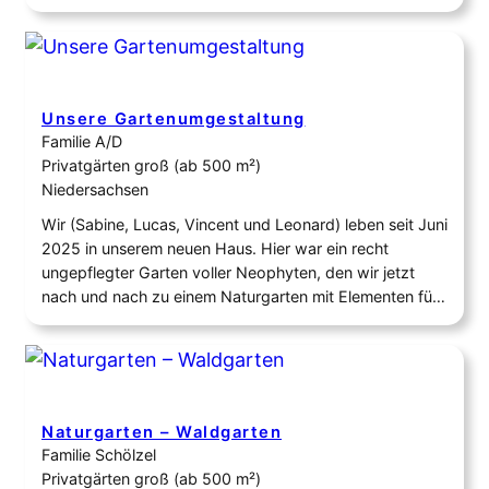
ansiedelt bewachsen. Rund 300 qm Rasen werden
langsam zu einer Kräuterwiese und schon jetzt im
dritten Jahr wachsen Hasenglöckchen, Gundermann
und Klee um…
Unsere Gartenumgestaltung
Familie A/D
Privatgärten groß (ab 500 m²)
Niedersachsen
Wir (Sabine, Lucas, Vincent und Leonard) leben seit Juni
2025 in unserem neuen Haus. Hier war ein recht
ungepflegter Garten voller Neophyten, den wir jetzt
nach und nach zu einem Naturgarten mit Elementen für
die Kinder und einem Nutzgartenteil verwandeln 🙂
Naturgarten – Waldgarten
Familie Schölzel
Privatgärten groß (ab 500 m²)