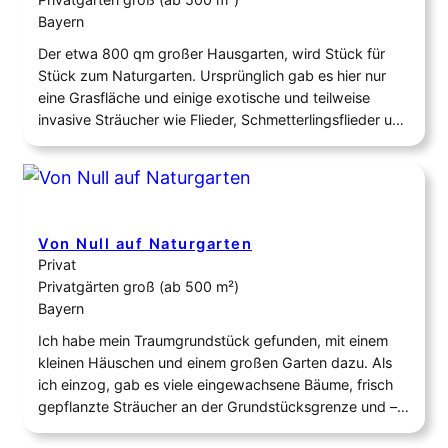
Bayern
Der etwa 800 qm großer Hausgarten, wird Stück für
Stück zum Naturgarten. Ursprünglich gab es hier nur
eine Grasfläche und einige exotische und teilweise
invasive Sträucher wie Flieder, Schmetterlingsflieder und
Thujen, sowie drei Obstbäume und eine Weißtanne. Im
Laufe der vergangenen Jahre wurden fast 300
heimische Pflanzen angesät oder gepflanzt oder haben
sich von alleine…
Von Null auf Naturgarten
Privat
Privatgärten groß (ab 500 m²)
Bayern
Ich habe mein Traumgrundstück gefunden, mit einem
kleinen Häuschen und einem großen Garten dazu. Als
ich einzog, gab es viele eingewachsene Bäume, frisch
gepflanzte Sträucher an der Grundstücksgrenze und –
überall Rasen. Das wollte ich ändern. Mein Ziel war es,