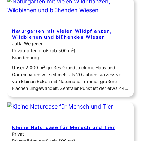
Pflanzen (z.B. den Sommerflieder), die Filteranlage im
Teich und…
Naturgarten mit vielen Wildpflanzen,
Wildbienen und blühenden Wiesen
Jutta Wegener
Privatgärten groß (ab 500 m²)
Brandenburg
Unser 2.000 m² großes Grundstück mit Haus und
Garten haben wir seit mehr als 20 Jahren sukzessive
von kleinen Ecken mit Naturnähe in immer größere
Flächen umgewandelt. Zentraler Punkt ist der etwa 44
m² große Teich und das Wildbienenhaus. Magere
Wiesen mit Wiesen-Salbei, Rotklee, Pech- und
Heidenelken, Kleinem Habichtskraut, Knöllchen-
Steinbrech und vielen anderen heimischen Arten…
Kleine Naturoase für Mensch und Tier
Privat
Privatgärten groß (ab 500 m²)