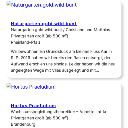
ein Naturgarten oder zumindest einen naturnahen
Garten zu konzipieren. Anfänglich habe ich Beete,
Stagetenzäune für…
Naturgarten.gold.wild.bunt
Naturgarten.gold.wild.bunt / Christiane und Matthias
Privatgärten groß (ab 500 m²)
Rheinland-Pfalz
Wir bewohnen ein Grundstück am kleinen Fluss Aar in
RLP. 2019 haben wir bereits den Rasen entsorgt, der
Aufwand erschien uns sinnlos. Leider haben wir die neu
angelegten Wege mit Vlies ausgelegt und mit
Pinienmulch bedeckt. Andere Flächen wurden 2016 mit
Vlies und viel heimischen Kies belegt und reichlich
bepflanzt. Seit 2020 kamen immer mal…
Hortus Praeludium
Wachstumsbegleitungstheoretiker – Annette Lattke
Privatgärten groß (ab 500 m²)
Brandenburg