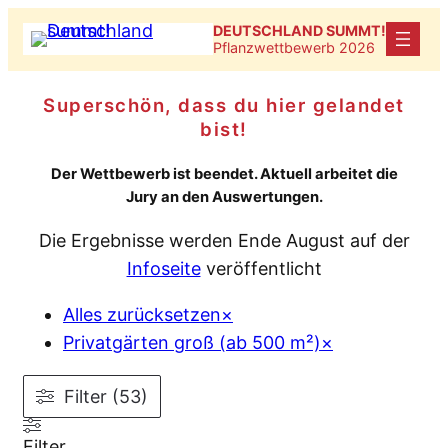
Zum
DEUTSCHLAND SUMMT!
Inhalt
Pflanzwettbewerb 2026
springen
Superschön, dass du hier gelandet
bist!
Der Wettbewerb ist beendet. Aktuell arbeitet die
Jury an den Auswertungen.
Die Ergebnisse werden Ende August auf der
Infoseite
veröffentlicht
Alles zurücksetzen
×
Privatgärten groß (ab 500 m²)
×
Filter (53)
Filter