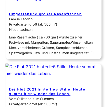
3 m hohen Brombeerhecke bedeckt. Seit 2020 wurde
diese in…
Umgestaltung großer Rasenflächen
Familie Leprich
Privatgärten groß (ab 500 m²)
Niedersachsen
Eine Rasenfläche ( ca 700 qm ) wurde zu einer
Fettwiese mit Margeriten, Sauerampfer,Wiesennelken ,
Klee, verschiedenen Gräsern, Sumpfdotterblumen,
Spitzwegerich usw. und Obstbäumen umgestaltet. Eine
weitere Rasenfläche ( ca 100 qm) wurde zu einem
Staudenbeet mit Steinia, Skabiose, Storchschnabel,
Mädchenauge, Fetthenne, Frauenmantel, Gundermann
usw.
Die Flut 2021 hinterließ Stille. Heute
summt hier wieder das Leben.
Vom Stillstand zum Summen
Privatgärten groß (ab 500 m²)