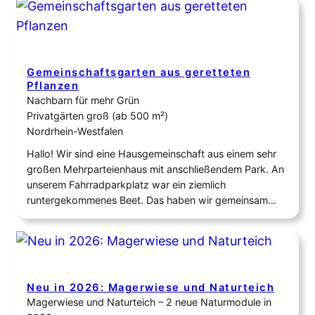
fühlbar macht. Eingebettet zwischen weiterhin
landwirtschaftlich…
Gemeinschaftsgarten aus geretteten
Pflanzen
Nachbarn für mehr Grün
Privatgärten groß (ab 500 m²)
Nordrhein-Westfalen
Hallo! Wir sind eine Hausgemeinschaft aus einem sehr
großen Mehrparteienhaus mit anschließendem Park. An
unserem Fahrradparkplatz war ein ziemlich
runtergekommenes Beet. Das haben wir gemeinsam
verschönert und es mit geretteten Pflanzen, die
weggeworfen wurden, neu gestaltet. Außerdem haben
wir Frühjahrsblüher am Wegesrand gesetzt
(Hasenglöckchen, Tulpen und Osterglocken), und jetzt
im Sommer pflanzen wir Gemüse und…
Neu in 2026: Magerwiese und Naturteich
Magerwiese und Naturteich – 2 neue Naturmodule in