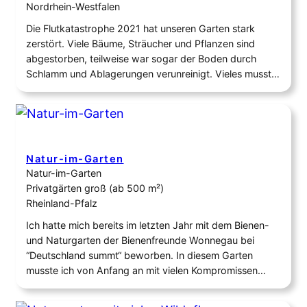
Nordrhein-Westfalen
Die Flutkatastrophe 2021 hat unseren Garten stark
zerstört. Viele Bäume, Sträucher und Pflanzen sind
abgestorben, teilweise war sogar der Boden durch
Schlamm und Ablagerungen verunreinigt. Vieles musste
entfernt und neu aufgebaut werden. Heute gestalten wir
unseren Garten naturnah mit heimischen Stauden,
Blumen und Gehölzen. Dadurch entstehen wieder
Lebensräume und Nahrungsquellen für Bienen,
Hummeln, Schmetterlinge und…
Natur-im-Garten
Natur-im-Garten
Privatgärten groß (ab 500 m²)
Rheinland-Pfalz
Ich hatte mich bereits im letzten Jahr mit dem Bienen-
und Naturgarten der Bienenfreunde Wonnegau bei
“Deutschland summt“ beworben. In diesem Garten
musste ich von Anfang an mit vielen Kompromissen
leben. So war z.B. den ImkerInnen die Pflanzung einer
Robinie wichtig. Ebenso konnte ich weitere invasive