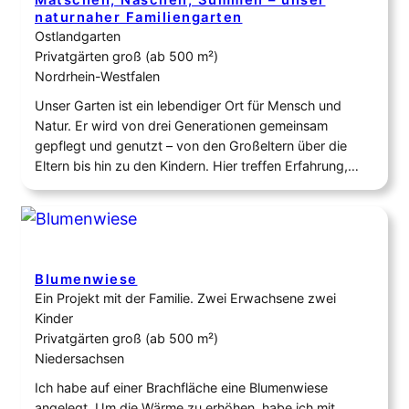
Matschen, Naschen, Summen – unser
naturnaher Familiengarten
Ostlandgarten
Privatgärten groß (ab 500 m²)
Nordrhein-Westfalen
Unser Garten ist ein lebendiger Ort für Mensch und
Natur. Er wird von drei Generationen gemeinsam
gepflegt und genutzt – von den Großeltern über die
Eltern bis hin zu den Kindern. Hier treffen Erfahrung,
Entdeckerfreude und die Freude am Gärtnern
aufeinander. Der naturnahe Familiengarten bietet Raum
zum Spielen, Entdecken und Matschen ebenso wie zum
Ernten…
Blumenwiese
Ein Projekt mit der Familie. Zwei Erwachsene zwei
Kinder
Privatgärten groß (ab 500 m²)
Niedersachsen
Ich habe auf einer Brachfläche eine Blumenwiese
angelegt. Um die Wärme zu erhöhen, habe ich mit