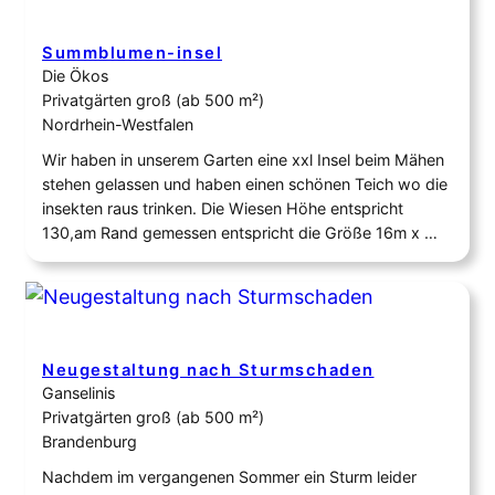
gemähte Böschung…
Summblumen-insel
Die Ökos
Privatgärten groß (ab 500 m²)
Nordrhein-Westfalen
Wir haben in unserem Garten eine xxl Insel beim Mähen
stehen gelassen und haben einen schönen Teich wo die
insekten raus trinken. Die Wiesen Höhe entspricht
130,am Rand gemessen entspricht die Größe 16m x
6m. Aktuell wachsen dort u.a. Butterblumen, Klee,
Löwenzahn, Rispengras und Ferkelkraut.
Neugestaltung nach Sturmschaden
Ganselinis
Privatgärten groß (ab 500 m²)
Brandenburg
Nachdem im vergangenen Sommer ein Sturm leider