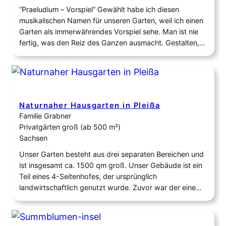
“Praeludium – Vorspiel“ Gewählt habe ich diesen
musikalischen Namen für unseren Garten, weil ich einen
Garten als immerwährendes Vorspiel sehe. Man ist nie
fertig, was den Reiz des Ganzen ausmacht. Gestalten,
improvisieren, innehalten, sinnieren. Der heutige Tag ist
nur das Vorspiel für das nächste Jahr. Wir selbst als
Mensch sind nur ein Vorspiel: Was wir…
Naturnaher Hausgarten in Pleißa
Familie Grabner
Privatgärten groß (ab 500 m²)
Sachsen
Unser Garten besteht aus drei separaten Bereichen und
ist insgesamt ca. 1500 qm groß. Unser Gebäude ist ein
Teil eines 4-Seitenhofes, der ursprünglich
landwirtschaftlich genutzt wurde. Zuvor war der eine
Teil ein reiner Gemüsegarten zum Kartoffelanbau, der
andere Teil ein intensiv gemähter Garten mit Tujahecke
als Einfriedung und der 3. Abschnitt eine intensiv