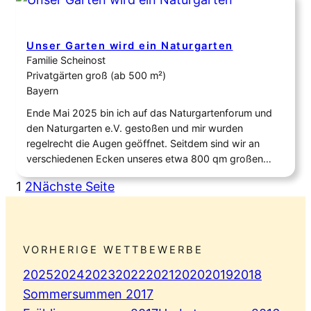
Unser Garten wird ein Naturgarten
Familie Scheinost
Privatgärten groß (ab 500 m²)
Bayern
Ende Mai 2025 bin ich auf das Naturgartenforum und
den Naturgarten e.V. gestoßen und mir wurden
regelrecht die Augen geöffnet. Seitdem sind wir an
verschiedenen Ecken unseres etwa 800 qm großen
Gartens am Umgestalten. Der Garten wurde in den
1
2
Nächste Seite
70ern von meinen Großeltern angelegt – ein klassischer
Ziergarten mit großer Rasenfläche, zahlreichen
Zuchtrosen und einer…
VORHERIGE WETTBEWERBE
2025
2024
2023
2022
2021
2020
2019
2018
Sommersummen 2017