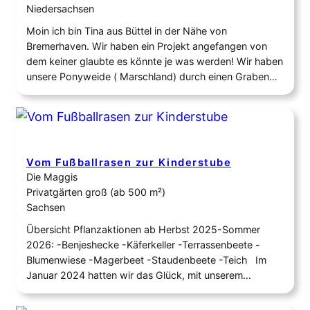
Niedersachsen
Moin ich bin Tina aus Büttel in der Nähe von
Bremerhaven. Wir haben ein Projekt angefangen von
dem keiner glaubte es könnte je was werden! Wir haben
unsere Ponyweide ( Marschland) durch einen Graben
abgetrennt um noch ca 2000 Quadratmeter in ein
Naturparadies zu verwandeln! Aus dem Erdwall des
Grabens wurde unsere Deich , der…
Vom Fußballrasen zur Kinderstube
Die Maggis
Privatgärten groß (ab 500 m²)
Sachsen
Übersicht Pflanzaktionen ab Herbst 2025-Sommer
2026: -Benjeshecke -Käferkeller -Terrassenbeete -
Blumenwiese -Magerbeet -Staudenbeete -Teich Im
Januar 2024 hatten wir das Glück, mit unserem
Hausgarten beginnen zu können. Von den Vorbesitzern
hatten wir einige Pflanzen übernommen, doch