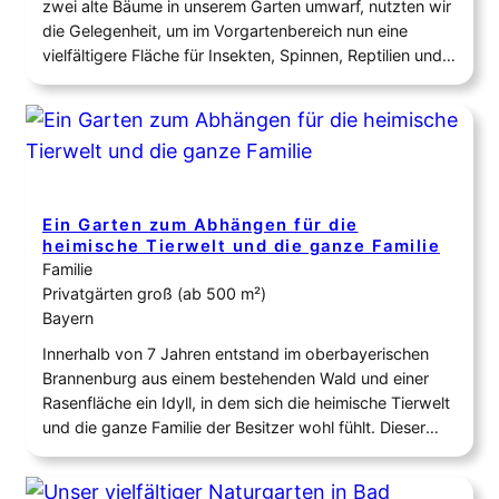
zwei alte Bäume in unserem Garten umwarf, nutzten wir
die Gelegenheit, um im Vorgartenbereich nun eine
vielfältigere Fläche für Insekten, Spinnen, Reptilien und
Vögel aufzubauen. Anstelle der schönen alten Blaufichte
planten wir ein Hügelbeet mit kleiner Natursteinmauer
und Totholz, neue Bäume, einen Miniteich, Hecken- und
Sträucher und blühende…
Ein Garten zum Abhängen für die
heimische Tierwelt und die ganze Familie
Familie
Privatgärten groß (ab 500 m²)
Bayern
Innerhalb von 7 Jahren entstand im oberbayerischen
Brannenburg aus einem bestehenden Wald und einer
Rasenfläche ein Idyll, in dem sich die heimische Tierwelt
und die ganze Familie der Besitzer wohl fühlt. Dieser
zertifizierte Naturgarten von 2000 Quadratmetern
bietet nun eine wunderbare Gelegenheit, um Schülern