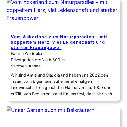
überwiegend bestanden Vorgarten und Hausgarten aus
gepflegtem Rasen. Auf den Beetflächen standen
vereinzelt Hortensien. Im ersten Jahr setzen wir…
Vom Ackerland zum Naturparadies – mit
doppeltem Herz, viel Leidenschaft und
starker Frauenpower
Familie Weddeler
Privatgärten groß (ab 500 m²)
Sachsen-Anhalt
Wir sind Antje und Claudia und haben uns 2022 den
Traum vom Eigenheim auf einer ehemaligen
landwirtschaftlich genutzten Fläche von ca. 1000 qm
erfüllt. Von Beginn an stand für uns fest, dass hier nicht
nur ein Garten entstehen soll, sondern ein lebendiger
Lebensraum – ein Ort, an dem sich Mensch und Natur
gleichermaßen wohlfühlen und…