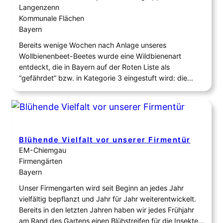
Langenzenn
Kommunale Flächen
Bayern
Bereits wenige Wochen nach Anlage unseres
Wollbienenbeet-Beetes wurde eine Wildbienenart
entdeckt, die in Bayern auf der Roten Liste als
“gefährdet” bzw. in Kategorie 3 eingestuft wird: die
Östliche Zwerg-Wollbiene oder Distel-Wollbiene
(Anthidium nanum). Das hat uns mehr als gefreut! 🥰 Wie
alles begann… Ein Beet für die Gartenwollbiene
(Anthidium manicatum) Anfang Mai bepflanzten wir,
Aktive…
Blühende Vielfalt vor unserer Firmentür
EM-Chiemgau
Firmengärten
Bayern
Unser Firmengarten wird seit Beginn an jedes Jahr
vielfältig bepflanzt und Jahr für Jahr weiterentwickelt.
Bereits in den letzten Jahren haben wir jedes Frühjahr
am Rand des Gartens einen Blühstreifen für die Insekten