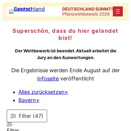
Zum
DEUTSCHLAND SUMMT!
Inhalt
Pflanzwettbewerb 2026
springen
Superschön, dass du hier gelandet
bist!
Der Wettbewerb ist beendet. Aktuell arbeitet die
Jury an den Auswertungen.
Die Ergebnisse werden Ende August auf der
Infoseite
veröffentlicht
Alles zurücksetzen
×
Bayern
×
Filter (47)
Filter