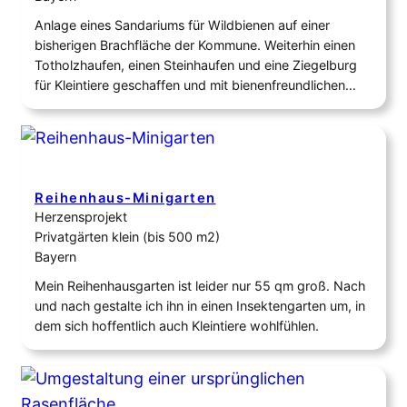
Anlage eines Sandariums für Wildbienen auf einer
bisherigen Brachfläche der Kommune. Weiterhin einen
Totholzhaufen, einen Steinhaufen und eine Ziegelburg
für Kleintiere geschaffen und mit bienenfreundlichen
Stauden bepflanzt. Als Abgrenzung zur derzeit in voller
Blüte stehenden Wildblumenwiese noch eine kleine
Benjeshecke angelegt. Wasserstellen für Bienen,
Hummeln und Insekten sind auch vorhanden.
Inzwischen haben schon zwei erste…
Reihenhaus-Minigarten
Herzensprojekt
Privatgärten klein (bis 500 m2)
Bayern
Mein Reihenhausgarten ist leider nur 55 qm groß. Nach
und nach gestalte ich ihn in einen Insektengarten um, in
dem sich hoffentlich auch Kleintiere wohlfühlen.