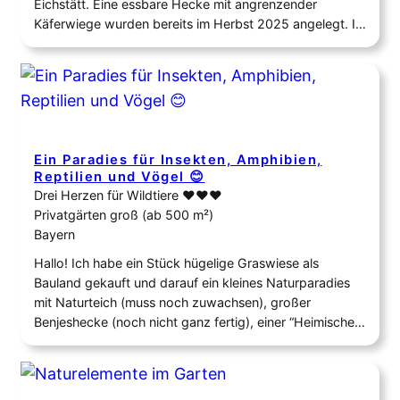
Eichstätt. Eine essbare Hecke mit angrenzender
Käferwiege wurden bereits im Herbst 2025 angelegt. In
der Hecke befinden sich klimaangepasste Arten von
Maulbeere, Quitte und Mispel über verschiedene
Weißdorne und Aroniakreuzungen bis zu Granatäpfeln.
Am Rande der Hecke wurde mittels Totholzstämmen
und…
Ein Paradies für Insekten, Amphibien,
Reptilien und Vögel 😊
Drei Herzen für Wildtiere ❤️❤️❤️
Privatgärten groß (ab 500 m²)
Bayern
Hallo! Ich habe ein Stück hügelige Graswiese als
Bauland gekauft und darauf ein kleines Naturparadies
mit Naturteich (muss noch zuwachsen), großer
Benjeshecke (noch nicht ganz fertig), einer “Heimischen
Hecke“ (muss noch wachsen) und einer bzw. zwei
Flächen voller heimischer Wildblumen, in der Form einer
Magerwiese, erschaffen. Besonders bei dem Bau der