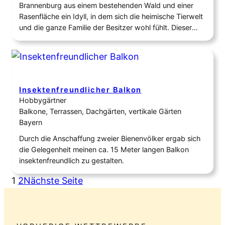
Brannenburg aus einem bestehenden Wald und einer
Rasenfläche ein Idyll, in dem sich die heimische Tierwelt
und die ganze Familie der Besitzer wohl fühlt. Dieser
zertifizierte Naturgarten von 2000 Quadratmetern
bietet nun eine wunderbare Gelegenheit, um Schülern
bei Nachhaltigkeitstagen das Wunder der Natur
näherzubringen. Kinder können in diesem…
Insektenfreundlicher Balkon
Hobbygärtner
Balkone, Terrassen, Dachgärten, vertikale Gärten
Bayern
Durch die Anschaffung zweier Bienenvölker ergab sich
die Gelegenheit meinen ca. 15 Meter langen Balkon
insektenfreundlich zu gestalten.
1
2
Nächste Seite