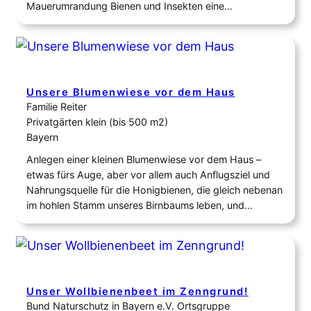
Mauerumrandung Bienen und Insekten eine
Nahrungsquelle. Das Projekt ist ein Teil-Projekt unseres
grösseren Projektes “Renaturierung des vom
Vorbesitzer angelegten Steingartens (Vorgarten)“. Hier
haben wir in den vergangenen Jahren schon Schritt…
Unsere Blumenwiese vor dem Haus
Familie Reiter
Privatgärten klein (bis 500 m2)
Bayern
Anlegen einer kleinen Blumenwiese vor dem Haus –
etwas fürs Auge, aber vor allem auch Anflugsziel und
Nahrungsquelle für die Honigbienen, die gleich nebenan
im hohlen Stamm unseres Birnbaums leben, und
genauso auch für viele andere Insekten, wie Hummeln,
Schwebfliegen, Käfer, Heuschrecken und
Schmetterlinge oder Spinnen.
Unser Wollbienenbeet im Zenngrund!
Bund Naturschutz in Bayern e.V. Ortsgruppe