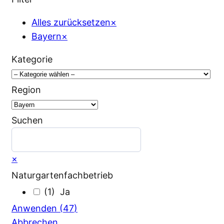
Alles zurücksetzen
×
Bayern
×
Kategorie
Region
Suchen
Suchen
×
Naturgartenfachbetrieb
(
1
)
Anwenden
(
47
)
Abbrechen