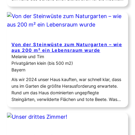
gepflanzt und auch dieses Jahr durfte sich der Garten
wieder in ein buntes Blütenmeer verwandeln. Die Fläche
für die Blühstreifen ist nun…
Von der Steinwüste zum Naturgarten – wie
aus 200 m² ein Lebensraum wurde
Melanie und Tim
Privatgärten klein (bis 500 m2)
Bayern
Als wir 2024 unser Haus kauften, war schnell klar, dass
uns im Garten die größte Herausforderung erwartete.
Rund um das Haus dominierten ungepflegte
Steingärten, verwilderte Flächen und tote Beete. Was
einst pflegeleicht wirken sollte, war im Laufe der Jahre
zu einem artenarmen Garten geworden, der weder uns
noch der heimischen Tierwelt viel zu bieten hatte.…