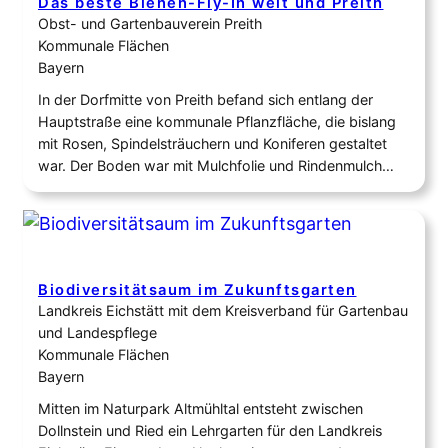
Das beste Bienen-Fly-In weit und Preith
Obst- und Gartenbauverein Preith
Kommunale Flächen
Bayern
In der Dorfmitte von Preith befand sich entlang der
Hauptstraße eine kommunale Pflanzfläche, die bislang
mit Rosen, Spindelsträuchern und Koniferen gestaltet
war. Der Boden war mit Mulchfolie und Rindenmulch
abgedeckt. Für Insekten bot diese Bepflanzung nur ein
begrenztes Nahrungs- und Lebensraumangebot. Diese
bestehende, aber in die Jahre gekommene Pflanzung
wurde durch ein vielfältiges, naturnah gestaltetes…
Biodiversitätsaum im Zukunftsgarten
Landkreis Eichstätt mit dem Kreisverband für Gartenbau
und Landespflege
Kommunale Flächen
Bayern
Mitten im Naturpark Altmühltal entsteht zwischen
Dollnstein und Ried ein Lehrgarten für den Landkreis