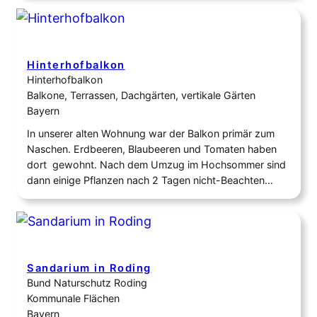
bringt. Unsere geernteten Produkte verarbeiten wir
regelmäßig weiter. In diesem Jahr haben wir bereits
verschiedene Projekte…
Hinterhofbalkon
Hinterhofbalkon
Balkone, Terrassen, Dachgärten, vertikale Gärten
Bayern
In unserer alten Wohnung war der Balkon primär zum
Naschen. Erdbeeren, Blaubeeren und Tomaten haben
dort gewohnt. Nach dem Umzug im Hochsommer sind
dann einige Pflanzen nach 2 Tagen nicht-Beachten
direkt vertrocknet – der neue Balkon hat im Sommer
den ganzen Tag volle Sonne und ist recht windig. Die
Schwalben die abends ihre Runden ziehen…
Sandarium in Roding
Bund Naturschutz Roding
Kommunale Flächen
Bayern