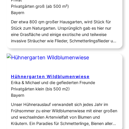
Privatgärten groß (ab 500 m²)
Bayern
Der etwa 800 qm großer Hausgarten, wird Stück für
Stück zum Naturgarten. Ursprünglich gab es hier nur
eine Grasfläche und einige exotische und teilweise
invasive Sträucher wie Flieder, Schmetterlingsflieder und
Thujen, sowie drei Obstbäume und eine Weißtanne. Im
Laufe der vergangenen Jahre wurden fast 300
heimische Pflanzen angesät oder gepflanzt oder haben
sich von alleine…
Hühnergarten Wildblumenwiese
Erika & Michael und die gefiederten Freunde
Privatgärten klein (bis 500 m2)
Bayern
Unser Hühnerauslauf verwandelt sich jedes Jahr im
Frühsommer zu einer Wildblumenwiese mit einer großen
und wechselnden Artenvielfalt von Blumen und
Kräutern. Ein Paradies für Schmetterlinge, Bienen aller