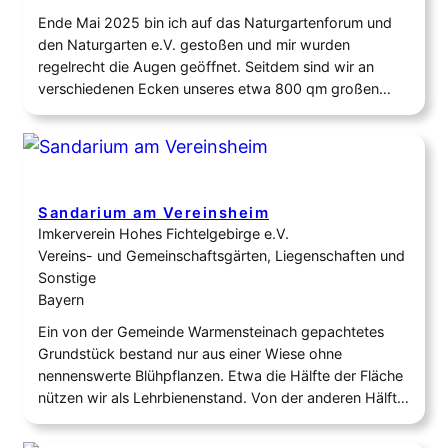
Ende Mai 2025 bin ich auf das Naturgartenforum und
den Naturgarten e.V. gestoßen und mir wurden
regelrecht die Augen geöffnet. Seitdem sind wir an
verschiedenen Ecken unseres etwa 800 qm großen
Gartens am Umgestalten. Der Garten wurde in den
70ern von meinen Großeltern angelegt – ein klassischer
Ziergarten mit großer Rasenfläche, zahlreichen
Zuchtrosen und einer…
Sandarium am Vereinsheim
Imkerverein Hohes Fichtelgebirge e.V.
Vereins- und Gemeinschaftsgärten, Liegenschaften und
Sonstige
Bayern
Ein von der Gemeinde Warmensteinach gepachtetes
Grundstück bestand nur aus einer Wiese ohne
nennenswerte Blühpflanzen. Etwa die Hälfte der Fläche
nützen wir als Lehrbienenstand. Von der anderen Hälfte
haben wir die Gras- und oberste Bodenschicht auf rund
35 cm abgezogen und mit 13 Tonnen lehmhaltigen