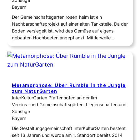
Sonstige
Bayern
Der Gemeinschaftsgarten rosen_heim ist ein
Nachbarschaftsprojekt auf einer alten Tankstelle. Da der
Boden versiegelt ist, wird das Gemüse auf eigens
gebauten Hochbeeten angepflanzt. Mittlerweile
gedeihen viele verschiedene Gemüsesorten auf der
einstigen Brachfläche. Nachbar*innen gestalten den
Garten mit viel Liebe zum Detail und somit entstand
auch eine kleine Wasseroase. Durch die Mithilfe aller ist
der Garten…
Metamorphose: Über Rumble in the Jungle
zum NaturGarten
InterKulturGarten Pfaffenhofen an der Ilm
Vereins- und Gemeinschaftsgärten, Liegenschaften und
Sonstige
Bayern
Die Gestaltungsgemeinschaft InterKulturGarten besteht
seit 13 Jahren und wurde am 1. Standort bereits 2014