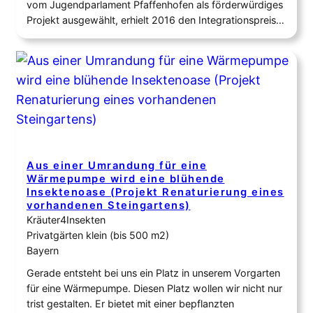
vom Jugendparlament Pfaffenhofen als förderwürdiges
Projekt ausgewählt, erhielt 2016 den Integrationspreis
der Regierung von Oberbayern und gewann im von der
Stiftung Mensch und Umwelt 2017 durchgeführten
bayernweiten Pflanzwettbewerb „Wir tun was für
Bienen“ den 1. Platz in der Kategorie
Gemeinschaftsgärten. Ebenfalls…
Aus einer Umrandung für eine
Wärmepumpe wird eine blühende
Insektenoase (Projekt Renaturierung eines
vorhandenen Steingartens)
Kräuter4Insekten
Privatgärten klein (bis 500 m2)
Bayern
Gerade entsteht bei uns ein Platz in unserem Vorgarten
für eine Wärmepumpe. Diesen Platz wollen wir nicht nur
trist gestalten. Er bietet mit einer bepflanzten