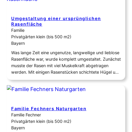
Umgestaltung einer ursprünglichen
Rasenfläche
Familie
Privatgärten klein (bis 500 m2)
Bayern
Was lange Zeit eine ungenutze, langweilige und lieblose
Rasenfläche war, wurde komplett umgestaltet. Zunächst
musste der Rasen mit viel Muskelkraft abgetragen
werden. Mit einigen Rasenstücken schichtete Hügel und
gab dadurch der Fläche Struktur. Es wurde mit guter
Erde der Boden aufgefüllt. Gepflanzt und gesät wurden
verschiedenste Stauden,Kräuter und Blumen wie zum
Beispiel: Witwenblume Mohn Sonnenuntergang…
Familie Fechners Naturgarten
Familie Fechner
Privatgärten klein (bis 500 m2)
Bayern