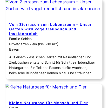
Sand (aus dem Sandbruch Buchstein bei Bayreuth)
aufgefüllt. In die…
Vom Zierrasen zum Lebensraum – Unser
Garten wird vogelfreundlich und
insektenreich
Familie Schichl
Privatgärten klein (bis 500 m2)
Bayern
Aus einem klassischen Garten mit Rasenflächen und
Zierbüschen entstand Schritt für Schritt ein lebendiger
Naturgarten. Ein Teil des Rasens durfte wachsen,
heimische Blühpflanzen kamen hinzu und Sträucher
wurden gezielt so ergänzt, dass sie Nahrung und
Schutz bieten. Wasserstellen, Nistmöglichkeiten und
strukturreiche Bereiche mit Totholz und wilden Ecken
schaffen heute Lebensraum für Vögel, Wildbienen,
Schmetterlinge und…
Kleine Naturoase für Mensch und Tier
Privat