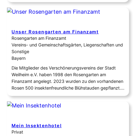
Art, Hummeln und vielen anderen Insekten. Ein alter
großer Ast vom Apfelbaum sorgt außerdem für
Unterschlupf für z.B. Wildbienen. Unsre Hühner
genießen den Schatten zwischen dem Blumenmeer
und…
Unser Rosengarten am Finanzamt
Rosengarten am Finanzamt
Vereins- und Gemeinschaftsgärten, Liegenschaften und
Sonstige
Bayern
Die Mitglieder des Verschönerungsvereins der Stadt
Weilheim e.V. haben 1998 den Rosengarten am
Finanzamt angelegt. 2023 wurden zu den vorhandenen
Rosen 500 insektenfreundliche Blühstauden gepflanzt.
Der Rosengarten wurde dadurch ein Teil des
Biotopverbunds in Weilheim und stellt somit eine aktive
Maßnahme gegen das Artensterben dar.
Mein Insektenhotel
Privat