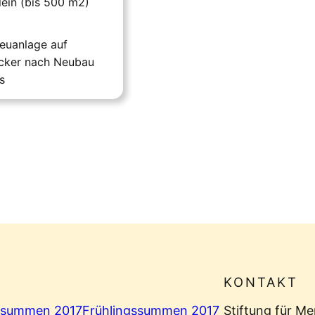
lein (bis 500 m2)
euanlage auf
cker nach Neubau
s
KONTAKT
summen 2017
Frühlingssummen 2017
Stiftung für M