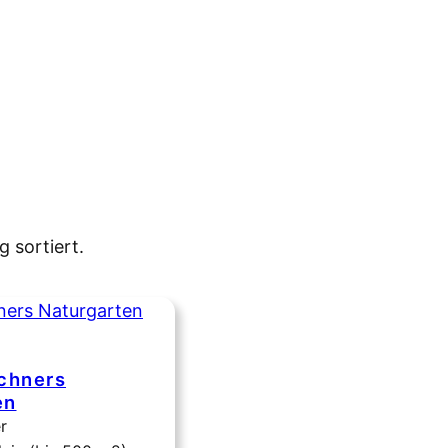
g sortiert.
chners
en
r