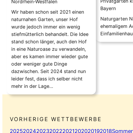
Privatgärten k
Nordrhein-Westfalen
Bayern
Wir haben schon seit 2021 einen
Naturgarten N
naturnahen Garten, unser Hof
ehemaligem A
wurde jedoch immer ein wenig
Einfamilienhau
stiefmütterlich behandelt. Die Idee
stand schon länger, auch den Hof
in eine Naturoase zu verwandeln,
aber es kamen immer wieder gute
oder weniger gute Dinge
dazwischen. Seit 2024 stand nun
leider fest, dass ich selber nicht
mehr in der Lage…
VORHERIGE WETTBEWERBE
2025
2024
2023
2022
2021
2020
2019
2018
Sommer