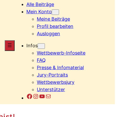
Alle Beiträge
Mein Konto
Meine Beiträge
Profil bearbeiten
Ausloggen
Infos
Wettbewerb-Infoseite
FAQ
Presse & Infomaterial
Jury-Portraits
Wettbewerbsjury
Unterstützer
Facebook
Instagram
YouTube
E-Mail
bist!