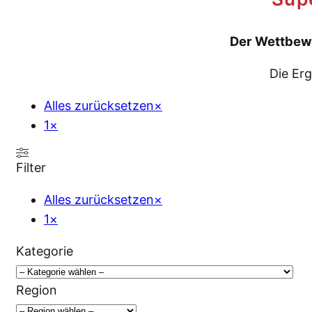
Der Wettbewe
Die Er
Alles zurücksetzen
×
1
×
Filter
Alles zurücksetzen
×
1
×
Kategorie
Region