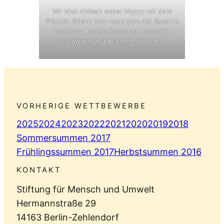
Wir sind einfach super Happy mit dem
Projekt. Schon kurz nach dem der Sand im
Loch war, kamen Besucher. Auch die
Steilwand wurde schon besucht
VORHERIGE WETTBEWERBE
2025
2024
2023
2022
2021
2020
2019
2018
Sommersummen 2017
Frühlingssummen 2017
Herbstsummen 2016
KONTAKT
Stiftung für Mensch und Umwelt
Hermannstraße 29
14163 Berlin-Zehlendorf