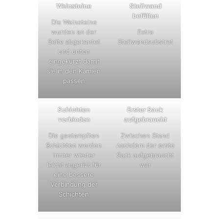
Weinsteine
Steilwand
befüllen
Die Weinsteine
wurden an der
Extra
Seite abgekantet
Steilwandsubstrat
und unten
eingekürzt damit
sie in den Kamien
passen
Schichten
Erster Sack
verbinden
aufgebraucht
Die gestampften
Zwischen Stand
Schichten werden
nachdem der erste
immer wieder
Sack aufgebraucht
leicht angerizt für
war
eine bessere
Verbindung der
Schichten