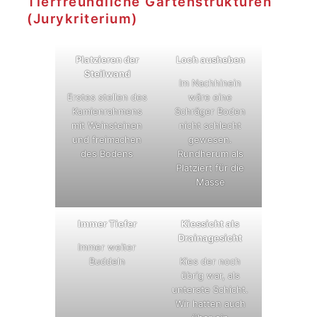
Tierfreundliche Gartenstrukturen
(Jurykriterium)
Platzieren der
Loch ausheben
Steilwand
Im Nachhinein
Erstes stellen des
wäre eine
Kamienrahmens
Schräger Boden
mit Weinsteinen
nicht schlecht
und freimachen
gewesen.
des Bodens
Rundherum als
Platziert für die
Masse
Immer Tiefer
Kiessicht als
Drainagesicht
Immer weiter
Buddeln
Kies der noch
übrig war, als
unterste Schicht.
Wir hatten auch