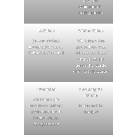
über ein
Drainagerohr
nachgedacht
Befüllen
Weiter füllen
Es war einfach
Wir haben das
immer sehr warm.
genommen was
Sand von A nach B
wir hatten. Sand
und Lehm der
gemischt wurde
und verteilt wurde
Stampfen
Gestampfte
Fläche
Wir haben die
einzelnen Sichten
Immer schön
zwischen durch
festigen
immer wieder
festgetretten