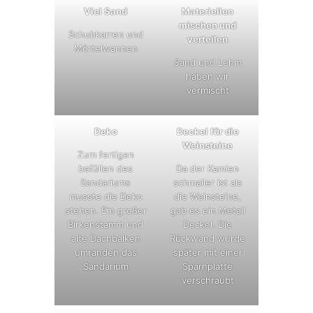
Viel Sand
Materiellen
mischen und
Schubkarren und
verteilen
Mörtelwannen
Sand und Lehm
haben wir
vermischt
Deko
Deckel für die
Weinsteine
Zum fertigen
befüllen des
Da der Kamien
Sandariums
schmaller ist als
musste die Deko
die Weinsteine,
stehen. Ein großer
gab es ein Metall
Birkenstamm und
Deckel. Die
alte Dachbalken
Rückwand wurde
umranden das
später mit einer
Sandarium
Sparnplatte
verschraubt