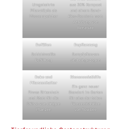
Umgekehrte
aus 30% Kompost
Pflanztöpfe als
und einem Sand-
Wasserspeicher
Kies-Gemisch nach
Anleitung von
Renature
Befüllen
Bepflanzung
Schichtweiße
Sumpfpflanzen
Befüllung
sind eingezogen
Deko und
Bienennnisthilfe
Pflanzenhalter
Ein ganz neuer
Etwas Birkenholz
Standort im Garten
und Stahl für die
für eine der tollen
Stütze von einigen
Bienennisthilfen
Pflanzen
von flowbee