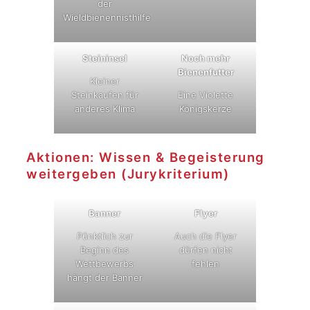
der
Wieldbienennisthilfe
Steininsel
Noch mehr
Bienenfutter
Kleiner
Steinkaufen für
Eine Violette
anderes Klima
Königskerze
Aktionen: Wissen & Begeisterung
weitergeben (Jurykriterium)
Banner
Flyer
Pünktlich zur
Auch die Flyer
Beginn des
dürfen nicht
Wettbewerbs
fehlen
hängt der Banner