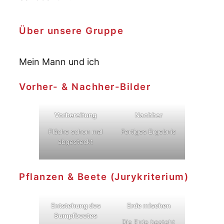
Über unsere Gruppe
Mein Mann und ich
Vorher- & Nachher-Bilder
Vorbereitung
Nachher
Fläche schon mal
Fertiges Ergebnis
abgesteckt
Pflanzen & Beete (Jurykriterium)
Entstehung des
Erde mischen
Sumpfbeetes
Die Erde besteht