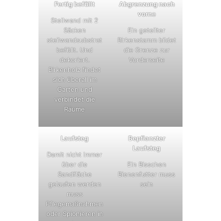
Fertig befüllt
Abgrenzung nach
vorne
Steilwand mit 2
Säcken
Ein geteilter
steilwandsubstrat
Birkenstamm bildet
befüllt. Und
die Grenze zur
dekoriert.
Vorderseite
Birkenholz findet
sich überall im
Garten und
verbindet die
Räume
Laufsteg
Bepflanzter
Laufsteg
Damit nicht immer
über die
Ein Bisschen
Sandfläche
Bienenfutter muss
gelaufen werden
sein
muss
Pflegemaßnahmen
oder Spionieren in