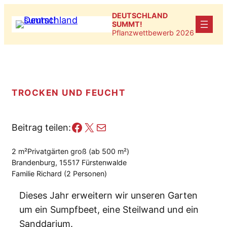
Zum
DEUTSCHLAND
Inhalt
SUMMT!
Pflanzwettbewerb 2026
springen
TROCKEN UND FEUCHT
Facebook
X
E-Mail
Beitrag teilen:
2 m²
Privatgärten groß (ab 500 m²)
Brandenburg, 15517 Fürstenwalde
Familie Richard (2 Personen)
Dieses Jahr erweitern wir unseren Garten
um ein Sumpfbeet, eine Steilwand und ein
Sanddarium.