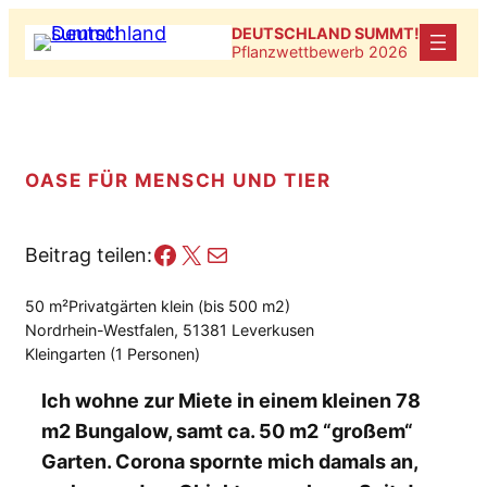
Zum
DEUTSCHLAND SUMMT!
Inhalt
Pflanzwettbewerb 2026
springen
OASE FÜR MENSCH UND TIER
Facebook
X
E-Mail
Beitrag teilen:
50 m²
Privatgärten klein (bis 500 m2)
Nordrhein-Westfalen, 51381 Leverkusen
Kleingarten (1 Personen)
Ich wohne zur Miete in einem kleinen 78
m2 Bungalow, samt ca. 50 m2 “großem“
Garten. Corona spornte mich damals an,