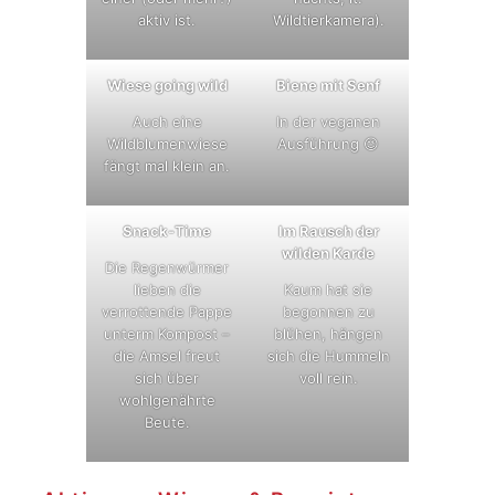
aktiv ist.
Wildtierkamera).
Wiese going wild
Biene mit Senf
Auch eine
In der veganen
Wildblumenwiese
Ausführung 😉
fängt mal klein an.
Snack-Time
Im Rausch der
wilden Karde
Die Regenwürmer
lieben die
Kaum hat sie
verrottende Pappe
begonnen zu
unterm Kompost –
blühen, hängen
die Amsel freut
sich die Hummeln
sich über
voll rein.
wohlgenährte
Beute.