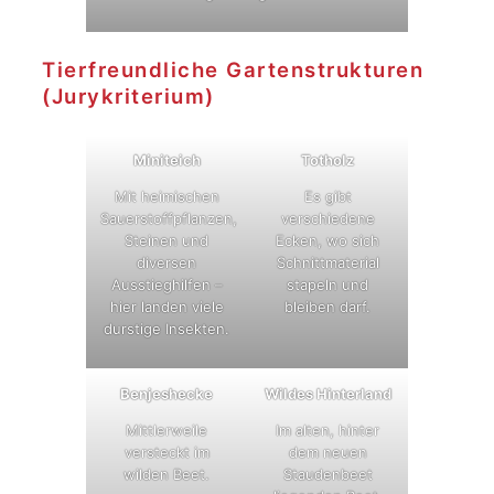
Tierfreundliche Gartenstrukturen
(Jurykriterium)
Miniteich
Totholz
Mit heimischen
Es gibt
Sauerstoffpflanzen,
verschiedene
Steinen und
Ecken, wo sich
diversen
Schnittmaterial
Ausstieghilfen –
stapeln und
hier landen viele
bleiben darf.
durstige Insekten.
Benjeshecke
Wildes Hinterland
Mittlerweile
Im alten, hinter
versteckt im
dem neuen
wilden Beet.
Staudenbeet