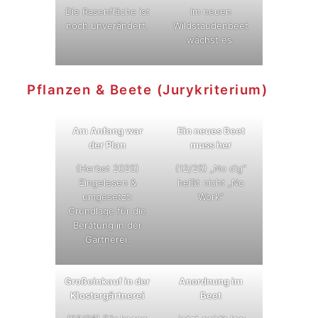
Die Rasenfläche ist
Im neuen
noch unverändert.
Wildstaudenbeet
wächst es.
Pflanzen & Beete (Jurykriterium)
Am Anfang war
Ein neues Beet
der Plan
muss her
(Herbst 2025)
(12/25) „No dig“
Eingelesen &
heißt nicht „No
umgesetzt:
Work“
Grundlage für die
Beratung in der
Gärtnerei.
Großeinkauf in der
Anordnung im
Klostergärtnerei
Beet