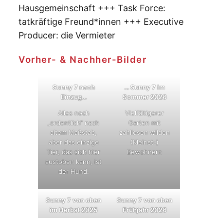
Hausgemeinschaft +++ Task Force:
tatkräftige Freund*innen +++ Executive
Producer: die Vermieter
Vorher- & Nachher-Bilder
Sunny 7 nach
… Sunny 7 im
Einzug…
Sommer 2026
Alles noch
Vielfältigerer
„ordentlich“ nach
Garten mit
altem Maßstab,
zahllosen wilden
aber das einzige
(Kleinst-)
Tier, das sich hier
Bewohnern
austoben kann, ist
der Hund.
Sunny 7 von oben
Sunny 7 von oben
im Herbst 2025
Frühjahr 2026