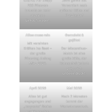
(03/26) Für knapp
Jetzt geht’s los:
200 Pflanzen
Vorsortiert nach
braucht es mehr
späterer Höhe und
als einen
Platzbedarf
Einkaufswagen.
Alles muss rein
Gemulcht &
gejätet
Mit vereinten
Kräften ins Beet –
Der Miscanthus-
der große
Mulch ist eine
Pflanztag Anfang
große Hilfe, der
März 2026.
Hahnenfuß jedoch
zeigt sich
unbeeindruckt.
April 2026
Mai 2026
Alles ist gut
Nach 2 Monaten
angegangen und
kommt der
„recycelte“ Steine
Wachstumsschub.
markieren den