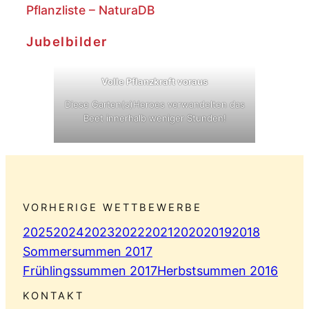
Pflanzliste – NaturaDB
Jubelbilder
Volle Pflanzkraft voraus
Diese Garten(s)Heroes verwandelten das
Beet innerhalb weniger Stunden!
VORHERIGE WETTBEWERBE
2025
2024
2023
2022
2021
2020
2019
2018
Sommersummen 2017
Frühlingssummen 2017
Herbstsummen 2016
KONTAKT