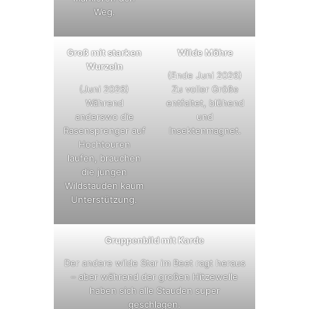
Weg.
Groß mit starken
Wilde Möhre
Wurzeln
(Ende Juni 2026)
(Juni 2026)
Zu voller Größe
Während
entfaltet, blühend
anderswo die
und
Rasensprenger auf
Insektenmagnet.
Hochtouren
laufen, brauchen
die jungen
Wildstauden kaum
Unterstützung.
Gruppenbild mit Karde
Der andere wilde Star im Beet ragt heraus
– aber während der großen Hitzewelle
haben sich alle Stauden super
geschlagen.