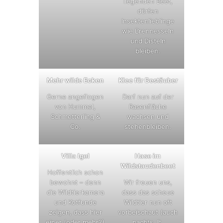
liegenden Beet,
dürfen
Insektenlieblinge
wie Brennesseln
und Disteln
bleiben.
Mehr wilde Ecken
Klee für Bestäuber
Gerne angeflogen
Darf nun auf der
von Hummel,
Rasenfläche
Schmetterling &
wachsen und
Co.
stehenbleiben.
Villa Igel
Hase im
Wildstaudenbeet
Hoffentlich schon
bewohnt – denn
Wir freuen uns,
die Wildtierkamera
dass das scheue
und Kotfunde
Wildtier nun oft
zeigen, dass hier
vorbeischaut (auch
einer (oder mehr?)
nachts, lt.