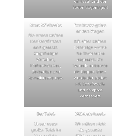
eingesät und der
Boden abgemagert
Neue Wildhecke
Der Hecke gehts
an den Kragen
Die ersten kleinen
Heckenpflanzen
Mit einer kleinen
sind gesetzt.
Handsäge wurde
Eingriffeliger
die Thujahecke
Weißdorn,
abgesägt. Die
Pfaffenhütchen,
Wurzeln entfernte
Berberitze und
ein Bagger. Dann
Kornelkirsche usw.
wurde der Boden
mit Schafswolle
und Kompost
verbessert
Der Teich
Mähfreie Inseln
Unser neuer
Wir mähen nicht
großer Teich im
die gesamte
Morgenlicht.
Fläche sondern