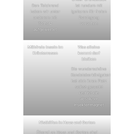
Den Teichrand
ist rundum mit
haben wir unter
Igeltoren für freien
anderem mit
Durchgang
Totholz
versehen
aufgewertet
Mähfreie Inseln im
Was alleine
Kräuterrasen
kommt darf
bleiben
Die wunderschöne
Kandelaberkönigskerze
hat sich ihren Platz
selbst gesucht
und ist ein
absoluter
Insektenmagnet
Nisthilfen in Haus und Garten
Überall an Haus und Garten sind