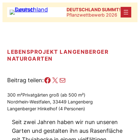
Zum
DEUTSCHLAND SUMMT!
Inhalt
Pflanzwettbewerb 2026
springen
LEBENSPROJEKT LANGENBERGER
NATURGARTEN
Facebook
X
E-Mail
Beitrag teilen:
300 m²
Privatgärten groß (ab 500 m²)
Nordrhein-Westfalen, 33449 Langenberg
Langenberger Hinkelhof (4 Personen)
Seit zwei Jahren haben wir nun unseren
Garten und gestalten ihn aus Rasenfläche
mit Thujahecke in einem vielfältigen