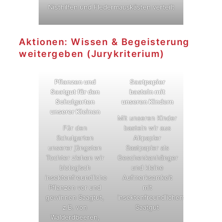
Nisthilfen und Fledermauskästen verteilt
Aktionen: Wissen & Begeisterung
weitergeben (Jurykriterium)
Pflanzen und
Saatpapier
Saatgut für den
basteln mit
Schulgarten
unseren Kindern
unserer Kleinen
Mit unseren Kinder
Für den
basteln wir aus
Schulgarten
Altpapier
unserer jüngsten
Saatpapier als
Tochter ziehen wir
Geschenkanhänger
biologisch
und kleine
insektenfreundliche
Aufmerksamkeit
Pflanzen vor und
mit
gewinnen Saagtut,
insektenfreundlichem
z.B. von
Saatgut
Walderdbeeren,