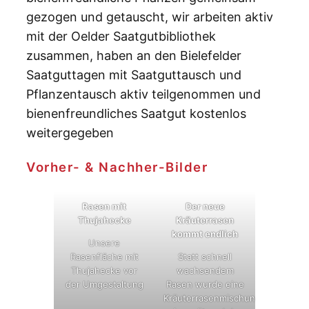
gezogen und getauscht, wir arbeiten aktiv
mit der Oelder Saatgutbibliothek
zusammen, haben an den Bielefelder
Saatguttagen mit Saatguttausch und
Pflanzentausch aktiv teilgenommen und
bienenfreundliches Saatgut kostenlos
weitergegeben
Vorher- & Nachher-Bilder
Rasen mit
Der neue
Thujahecke
Kräuterrasen
kommt endlich
Unsere
Rasenfläche mit
Statt schnell
Thujahecke vor
wachsendem
der Umgestaltung
Rasen wurde eine
Kräuterrasenmischung