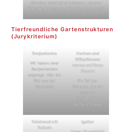
Gemüse peatizidfrei anbauen, werden
Kapuzinerkresse und Feuerbohnen gesät
Tierfreundliche Gartenstrukturen
(Jurykriterium)
Benjeshecke
Hecken und
Blühpflanzen
Wir haben zwei
warten auf ihren
Benjeshecken
Einsatz
angelegt. Hier ein
Bild aus der
Ein Teil der
Bauphase
Pflanzen, die wir
statt der
Thujahecke
gepflanzt haben
Teichrand mit
igeltor
Totholz
Unser Grundstück