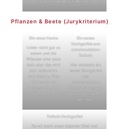
große Wasserquelle für alle Tiere dar
Pflanzen & Beete (Jurykriterium)
Die neue Hecke
Ein neues
Rankgerüst aus
Leider nicht gut zu
unbehandeltem
sehen und die
Totholz
Pflanzen sind noch
klein aber das wird
Hier entsteht ein
sich hoffentlich
neues Rankgerüst
bald ändern. Eine
aus
Wildhecke als
unbehandeltem
Lebensraum und
Totholz für unsere
Sichtschutz
neue Beetfläche
am Teich
Totholz Rankgerüst
Da wir auch unser eigenes Obst und