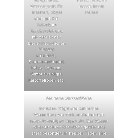
Wasserquelle für
lassen Inseln
Insekten, Vögel
stehen
und Igel. Mit
Totholz im
Randbereich und
mit zahlreichen
bienenfreundlichen
Pflanzen
umpflanzt,
Storchenschnabel,
Phlox, Thymian,
Sambucus Nigra,
Kartoffelrosen etc.
Die neue Wasserfläche
Insekten, Vögel und zahlreiche
Wassertiere wie Molche stellten sich
schon in wenigen Tagen ein. Das Wasser
wird nur durch Naturkraft geklärt und
stellt besonders in heissen Tagen eine