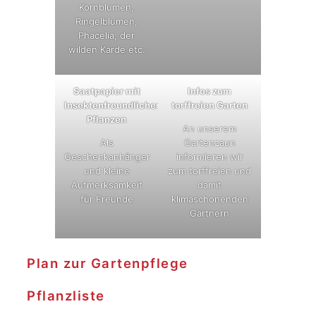
Kornblumen,
Ringelblumen,
Phacelia, der
wilden Karde etc.
Saatpapier mit
Infos zum
Insektenfreundlichem
torffreien Garten
Pflanzen
An unserem
Als
Gartenzaun
Geschenkanhänger
informieren wir
und kleine
zum torffreien und
Aufmerksamkeit
damit
für Freunde
klimaschonenden
Gärtnern
Plan zur Gartenpflege
Pflanzliste