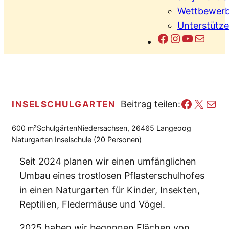
Wettbewerb
Unterstütze
Facebook
Instagram
YouTub
E-Mail
Facebo
X
E-Mail
INSELSCHULGARTEN
Beitrag teilen:
600 m²
Schulgärten
Niedersachsen, 26465 Langeoog
Naturgarten Inselschule (20 Personen)
Seit 2024 planen wir einen umfänglichen
Umbau eines trostlosen Pflasterschulhofes
in einen Naturgarten für Kinder, Insekten,
Reptilien, Fledermäuse und Vögel.
2025 haben wir begonnen Flächen von