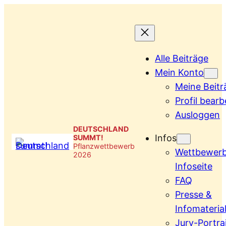
Zum
Inhalt
springen
Alle Beiträge
Mein Konto
Meine Beitr
Profil bearb
Ausloggen
DEUTSCHLAND
Infos
SUMMT!
Pflanzwettbewerb
Wettbewer
2026
Infoseite
FAQ
Presse &
Infomateria
Jury-Portra