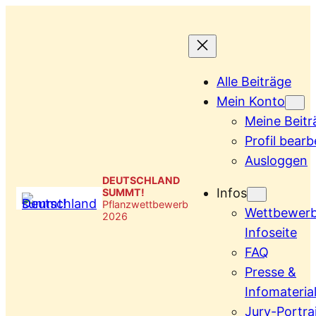
Zum
Inhalt
springen
Alle Beiträge
Mein Konto
Meine Beitr
Profil bearb
Ausloggen
DEUTSCHLAND
Infos
SUMMT!
Pflanzwettbewerb
Wettbewer
2026
Infoseite
FAQ
Presse &
Infomateria
Jury-Portra