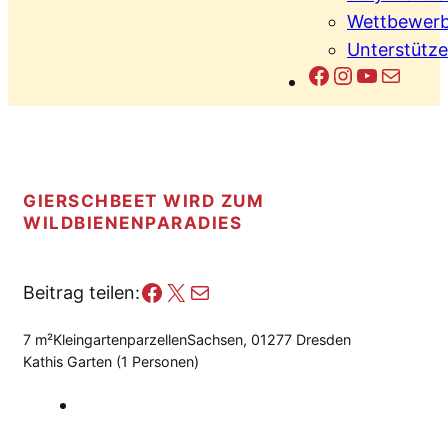
Wettbewerb
Unterstütze
Facebook
Instagram
YouTub
E-Mail
GIERSCHBEET WIRD ZUM
WILDBIENENPARADIES
Facebook
X
E-Mail
Beitrag teilen:
7 m²
Kleingartenparzellen
Sachsen, 01277 Dresden
Kathis Garten (1 Personen)