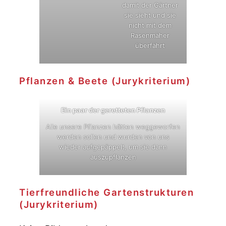
damit der Gärtner
sie sieht und sie
nicht mit dem
Rasenmäher
überfährt
Pflanzen & Beete (Jurykriterium)
Ein paar der geretteten Pflanzen
Alle unsere Pflanzen hätten weggeworfen
werden sollen und wurden von uns
wieder aufgepäppelt, um sie dann
auszupflanzen
Tierfreundliche Gartenstrukturen
(Jurykriterium)