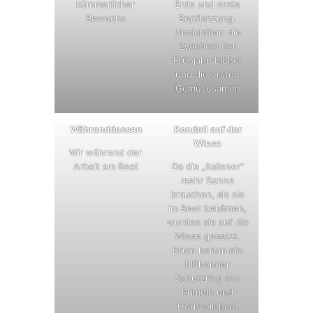
kümmerlicher
Erde und erste
Bewuchs
Bepflanzung.
Unsichtbar: die
Zwiebeln der
Frühjahrsblüher
und die ersten
Gemüsesamen
Währenddessen
Rondell auf der
Wiese
Wir während der
Arbeit am Beet
Da die „Italiener“
mehr Sonne
brauchen, als sie
im Beet bekämen,
wurden sie auf die
Wiese gesetzt.
Drum herum ein
blühender
Schutzring aus
Primeln und
Hornveilchen,