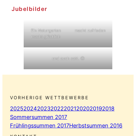
Jubelbilder
Ein Naturgarten
macht zufrieden
macht glücklich
und auch satt. 🙂
VORHERIGE WETTBEWERBE
2025
2024
2023
2022
2021
2020
2019
2018
Sommersummen 2017
Frühlingssummen 2017
Herbstsummen 2016