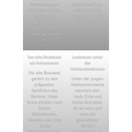
Beobachtungen
Rhododendrons
wie diese beiden
entwickelt sich
Marienkäfer
dieser Ort Jahr für
zeigen, wie
Jahr weiter.
lebendig der
Garten geworden
ist.
Der alte Bluthasel
Laubsaum unter
als Schutzraum
der
Hainbuchenhecke
Die alte Bluthasel
gehört zu den
Unter der jungen
prägenden
Hainbuchenhecke
Gehölzen des
sammeln sich
Gartens. Unter
Laub, Erde und
ihrem dichten Laub
kleine Holzreste.
finden
So ist nach und
Wildpflanzen,
nach ein
Insekten und viele
geschützter
kleine
Bereich
Gartenbewohner
entstanden, in