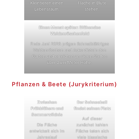
Kleintieren einen
Fläche in Blüte
Lebensraum.
stehen.
Einen Monat später: Blühendes
Weidenröschenfeld
Ende Juni 2026 prägen Schmalblättriges
Weidenröschen und Ackerdisteln den
Garten und erreichen an vielen Stellen
über zwei Meter Höhe.
Pflanzen & Beete (Jurykriterium)
Zwischen
Der Schneeball
Frühblühern und
findet seinen Platz
Sommerwildnis
Auf dieser
Die Fläche
zunächst kahlen
entwickelt sich im
Fläche taten sich
Jahreslauf
viele klassische