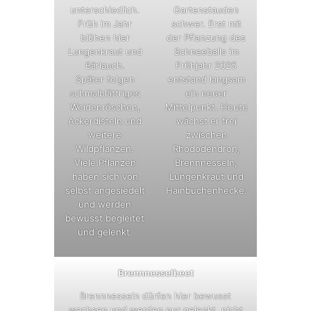
unterschiedlich.
Gartenstauden
Früh im Jahr
schwer. Erst mit
blühen hier
der Pflanzung des
Lungenkraut und
Schneeballs im
Bärlauch.
Frühjahr 2025
Später folgen
entstand langsam
schmalblättriges
ein neuer
Weidenröschen,
Mittelpunkt. Heute
Ackerdisteln und
wächst er frei
weitere
zwischen
Wildpflanzen.
Rhododendron,
Viele Pflanzen
Brennnesseln,
haben sich von
Lungenkraut und
selbst angesiedelt
Hainbuchenhecke.
und werden
bewusst begleitet
und gelenkt.
Brennnesselbeet
Brennnesseln dürfen hier bewusst
wachsen und werden nur gelenkt, nicht