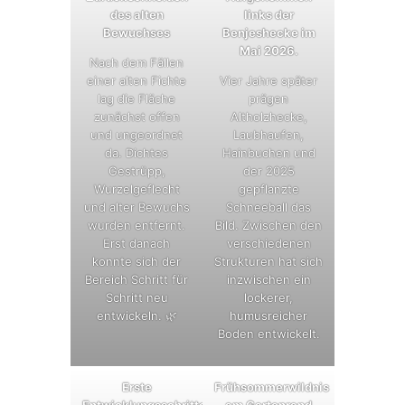
des alten
links der
Bewuchses
Benjeshecke im
Mai 2026.
Nach dem Fällen
einer alten Fichte
Vier Jahre später
lag die Fläche
prägen
zunächst offen
Altholzhecke,
und ungeordnet
Laubhaufen,
da. Dichtes
Hainbuchen und
Gestrüpp,
der 2025
Wurzelgeflecht
gepflanzte
und alter Bewuchs
Schneeball das
wurden entfernt.
Bild. Zwischen den
Erst danach
verschiedenen
konnte sich der
Strukturen hat sich
Bereich Schritt für
inzwischen ein
Schritt neu
lockerer,
entwickeln. 🌿
humusreicher
Boden entwickelt.
Erste
Frühsommerwildnis
Entwicklungsschritte
am Gartenrand