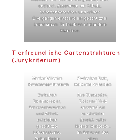
entfernt. Zusammen mit Altholz,
Schattenbereichen und wilden
Übergängen entstand ein geschützter
Lebensraum für Insekten und andere
Kleintiere.
Tierfreundliche Gartenstrukturen
(Jurykriterium)
Marienkäfer im
Zwischen Erde,
Brennnesselbereich
Holz und Schatten
Zwischen
Aus Grassoden,
Brennnesseln,
Erde und Holz
Schattenbereichen
entstand ein
und Altholz
geschützter
entstehen
Bereich voller
geschützte
kleiner Verstecke.
Lebensräume.
Im Schatten des
Selbst kleine
alten