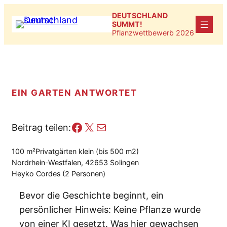
Zum
DEUTSCHLAND
Inhalt
SUMMT!
Pflanzwettbewerb 2026
springen
EIN GARTEN ANTWORTET
Facebook
X
E-Mail
Beitrag teilen:
100 m²
Privatgärten klein (bis 500 m2)
Nordrhein-Westfalen, 42653 Solingen
Heyko Cordes (2 Personen)
Bevor die Geschichte beginnt, ein
persönlicher Hinweis: Keine Pflanze wurde
von einer KI gesetzt. Was hier gewachsen