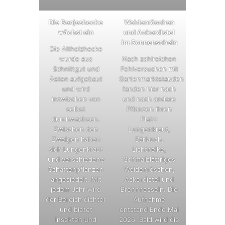
Die Benjeshecke
Weidenröschen
wächst ein
und Ackerdistel
im Sonnenschein
Die Altholzhecke
wurde aus
Nach zahlreichen
Schnittgut und
Fehlversuchen mit
Ästen aufgebaut
Gartenmarktstauden
und wird
fanden hier nach
inzwischen von
und nach andere
selbst
Pflanzen ihren
durchwachsen.
Platz:
Zwischen den
Lungenkraut,
Zweigen haben
Bärlauch,
sich Lungenkraut
Lichtnelke,
und verschiedene
Schmalblättriges
Schattenpflanzen
Weidenröschen,
angesiedelt. Mit
Ackerdistel und
jedem Jahr wird
Brennnesseln. Die
der Bereich dichter
Aufnahme
und bietet
entstand Ende Mai
Insekten und
2026. Bald wird die