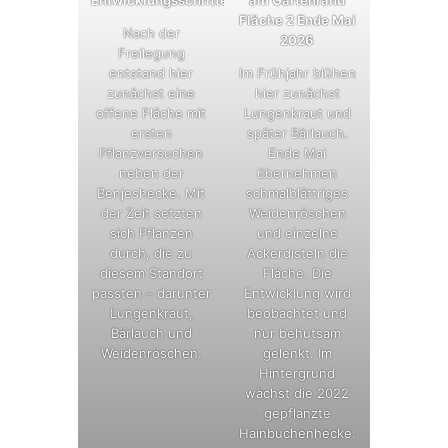
Fläche 2 Ende Mai
Nach der
2026
Freilegung
entstand hier
Im Frühjahr blühen
zunächst eine
hier zunächst
offene Fläche mit
Lungenkraut und
ersten
später Bärlauch.
Pflanzversuchen
Ende Mai
neben der
übernehmen
Benjeshecke. Mit
schmalblättriges
der Zeit setzten
Weidenröschen
sich Pflanzen
und einzelne
durch, die zu
Ackerdisteln die
diesem Standort
Fläche. Die
passten – darunter
Entwicklung wird
Lungenkraut,
beobachtet und
Bärlauch und
nur behutsam
Weidenröschen.
gelenkt. Im
Hintergrund
wächst die 2022
gepflanzte
Hainbuchenhecke.