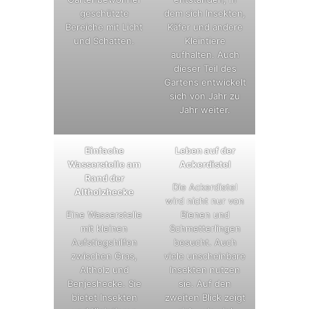
geschützte
dem sich Insekten,
Bereiche mit Licht
Käfer und andere
und Schatten.
Kleintiere
aufhalten. Auch
dieser Teil des
Gartens entwickelt
sich von Jahr zu
Jahr weiter.
Einfache
Leben auf der
Wasserstelle am
Ackerdistel
Rand der
Die Ackerdistel
Altholzhecke
wird nicht nur von
Eine Wasserstelle
Bienen und
mit kleinen
Schmetterlingen
Aufstiegshilfen
besucht. Auch
zwischen Gras,
viele unscheinbare
Altholz und
Insekten nutzen
Benjeshecke. Sie
sie. Auf den
bietet Insekten
zweiten Blick zeigt