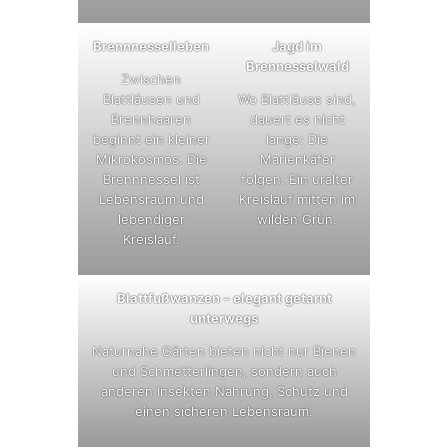
Brennnesselleben
Jagd im
Brennesselwald
Zwischen
Blattläusen und
Wo Blattläuse sind,
Brennhaaren
dauert es nicht
beginnt ein kleiner
lange: Die
Mikrokosmos. Die
Marienkäfer
Brennnessel ist
folgen. Ein uralter
Lebensraum und
Kreislauf mitten im
lebendiger
wilden Grün.
Kreislauf.
Blattfußwanzen – elegant getarnt
unterwegs
Naturnahe Gärten bieten nicht nur Bienen
und Schmetterlingen, sondern auch
anderen Insekten Nahrung, Schutz und
einen sicheren Lebensraum.