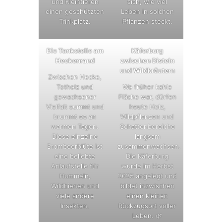
und Kleintieren
sich, wie viel
einen geschützten
Leben in solchen
Trinkplatz.
Pflanzen steckt.
Die Tankstelle am
Käferburg
Heckenrand
zwischen Disteln
und Wildkräutern
Zwischen Hecke,
Totholz und
Wo früher kahle
gewachsener
Fläche war, dürfen
Vielfalt summt und
heute Holz,
brummt es an
Wildpflanzen und
warmen Tagen.
Schattenbereiche
Diese einzelne
langsam
Brombeerblüte ist
zusammenwachsen.
eine beliebte
Die Käferburg
Anlaufstelle für
wurde im Herbst
Hummeln,
2025 angelegt und
Wildbienen und
bildet inzwischen
viele andere
einen kleinen
Insekten.
Rückzugsort voller
Leben. 🌿