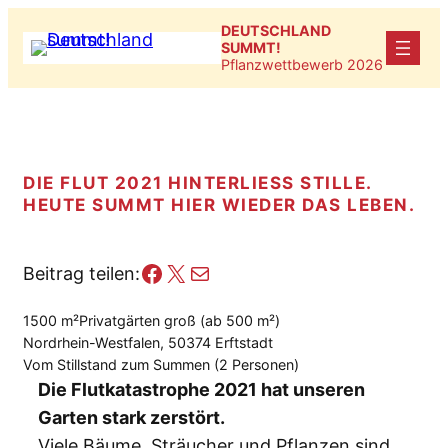
Zum
DEUTSCHLAND
Inhalt
SUMMT!
Pflanzwettbewerb 2026
springen
DIE FLUT 2021 HINTERLIESS STILLE. H
EUTE SUMMT HIER WIEDER DAS LEBEN.
Facebook
X
E-Mail
Beitrag teilen:
1500 m²
Privatgärten groß (ab 500 m²)
Nordrhein-Westfalen, 50374 Erftstadt
Vom Stillstand zum Summen (2 Personen)
Die Flutkatastrophe 2021 hat unseren
Garten stark zerstört.
Viele Bäume, Sträucher und Pflanzen sind