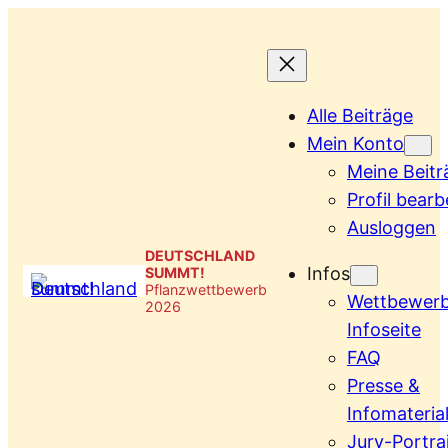
Zum
Inhalt
springen
Alle Beiträge
Mein Konto
Meine Beitr
Profil bearb
Ausloggen
DEUTSCHLAND
Infos
SUMMT!
Pflanzwettbewerb
Wettbewer
2026
Infoseite
FAQ
Presse &
Infomateria
Jury-Portra