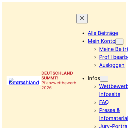
Zum
Inhalt
springen
Alle Beiträge
Mein Konto
Meine Beitr
Profil bearb
Ausloggen
DEUTSCHLAND
Infos
SUMMT!
Pflanzwettbewerb
Wettbewer
2026
Infoseite
FAQ
Presse &
Infomateria
Jury-Portra