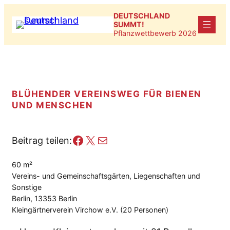
Zum
DEUTSCHLAND
Inhalt
SUMMT!
Pflanzwettbewerb 2026
springen
BLÜHENDER VEREINSWEG FÜR BIENEN
UND MENSCHEN
Facebook
X
E-Mail
Beitrag teilen:
60 m²
Vereins- und Gemeinschaftsgärten, Liegenschaften und
Sonstige
Berlin, 13353 Berlin
Kleingärtnerverein Virchow e.V. (20 Personen)