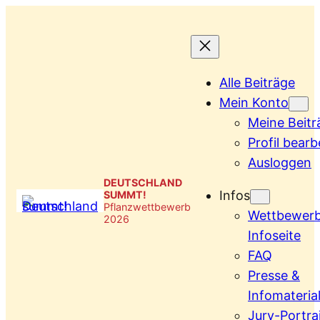
Zum
Inhalt
springen
Alle Beiträge
Mein Konto
Meine Beitr
Profil bearb
Ausloggen
DEUTSCHLAND
Infos
SUMMT!
Pflanzwettbewerb
Wettbewer
2026
Infoseite
FAQ
Presse &
Infomateria
Jury-Portra